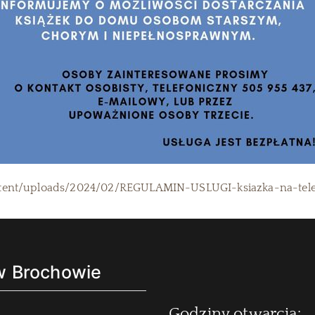
ontent/uploads/2024/02/REGULAMIN-USLUGI-ksiazka-na-tele
 w Brochowie
Godziny otwarcia: