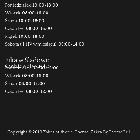
Poniedziałek:
10:00-18:00
Wtorek:
08:00-16:00
Środa:
10:00-18:00
Czwartek:
08:00-16:00
Piątek:
10:00-18:00
Sobota (II i IV w miesiącu):
09:00-14:00
Filia w Śladowie
Godziny otwarcia:
Poniedziałek:
08:00-12:00
Wtorek:
08:00-16:00
Środa:
08:00-12:00
Czwartek:
08:00-12:00
Copyright © 2019
Zakra Authorie
. Theme:
Zakra
By ThemeGrill.