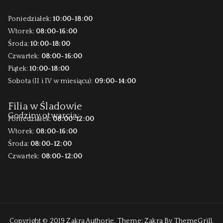
Poniedziałek:
10:00-18:00
Wtorek:
08:00-16:00
Środa:
10:00-18:00
Czwartek:
08:00-16:00
Piątek:
10:00-18:00
Sobota (II i IV w miesiącu):
09:00-14:00
Filia w Śladowie
Godziny otwarcia:
Poniedziałek:
08:00-12:00
Wtorek:
08:00-16:00
Środa:
08:00-12:00
Czwartek:
08:00-12:00
Copyright © 2019
Zakra Authorie
. Theme:
Zakra
By ThemeGrill.