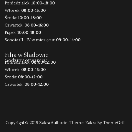
Poniedziałek:
10:00-18:00
Wtorek:
08:00-16:00
Środa:
10:00-18:00
Czwartek:
08:00-16:00
Piątek:
10:00-18:00
Sobota (II i IV w miesiącu):
09:00-14:00
Filia w Śladowie
Godziny otwarcia:
Poniedziałek:
08:00-12:00
Wtorek:
08:00-16:00
Środa:
08:00-12:00
Czwartek:
08:00-12:00
Copyright © 2019
Zakra Authorie
. Theme:
Zakra
By ThemeGrill.