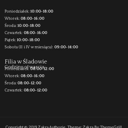
Poniedziałek:
10:00-18:00
Wtorek:
08:00-16:00
Środa:
10:00-18:00
Czwartek:
08:00-16:00
Piątek:
10:00-18:00
Sobota (II i IV w miesiącu):
09:00-14:00
Filia w Śladowie
Godziny otwarcia:
Poniedziałek:
08:00-12:00
Wtorek:
08:00-16:00
Środa:
08:00-12:00
Czwartek:
08:00-12:00
Copyright © 2019
Zakra Authorie
. Theme:
Zakra
By ThemeGrill.