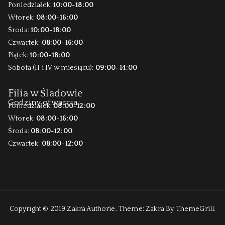
Poniedziałek:
10:00-18:00
Wtorek:
08:00-16:00
Środa:
10:00-18:00
Czwartek:
08:00-16:00
Piątek:
10:00-18:00
Sobota (II i IV w miesiącu):
09:00-14:00
Filia w Śladowie
Godziny otwarcia:
Poniedziałek:
08:00-12:00
Wtorek:
08:00-16:00
Środa:
08:00-12:00
Czwartek:
08:00-12:00
Copyright © 2019
Zakra Authorie
. Theme:
Zakra
By ThemeGrill.