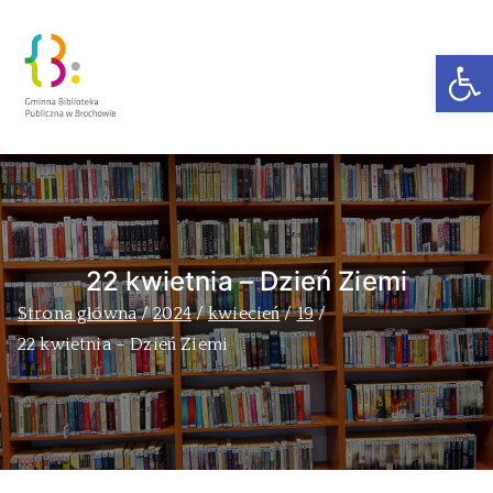
Ot
Zakra Book
Author
22 kwietnia – Dzień Ziemi
Strona główna
2024
kwiecień
19
22 kwietnia – Dzień Ziemi