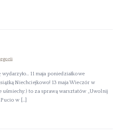
tegorii
się wydarzyło… 11 maja poniedziałkowe
 książką Niechciejkowo! 13 maja Wieczór w
e uśmiechy:) to za sprawą warsztatów „Uwolnij
 Pucio w […]