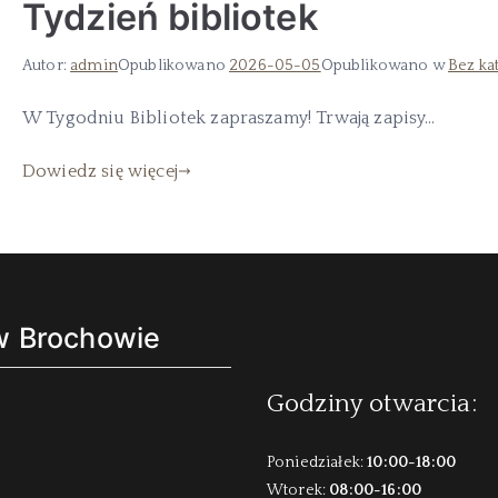
Tydzień bibliotek
Autor:
admin
Opublikowano
2026-05-05
Opublikowano w
Bez ka
W Tygodniu Bibliotek zapraszamy! Trwają zapisy…
Dowiedz się więcej
 w Brochowie
Godziny otwarcia:
Poniedziałek:
10:00-18:00
Wtorek:
08:00-16:00