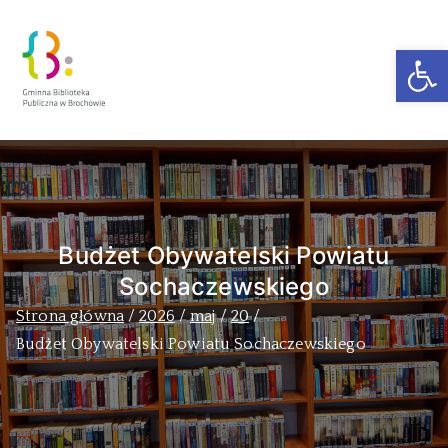
Ot
Zakra Book
Author
Budżet Obywatelski Powiatu
Sochaczewskiego
Strona główna
2026
maj
20
Budżet Obywatelski Powiatu Sochaczewskiego