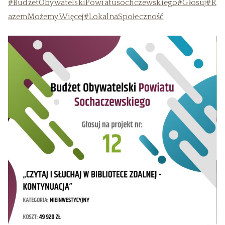
#BudżetObywatelskiPowiatusochczewskiego
#Głosuj
#R
azemMożemyWięcej
#LokalnaSpołeczność