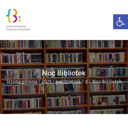
Ot
Zakra Book
Author
Noc Bibliotek
Strona główna
2024
październik
8
Noc Bibliotek