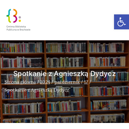
Ot
Zakra Book
Author
Spotkanie z Agnieszką Dydycz
Strona główna
2024
październik
17
Spotkanie z Agnieszką Dydycz