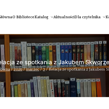
Główna
O Bibliotece
Katalog
Aktualności
Dla czytelnika
K
uthor
elacja ze spotkania z Jakubem Skworz
łówna
2026
marzec
3
Relacja ze spotkania z Jakubem