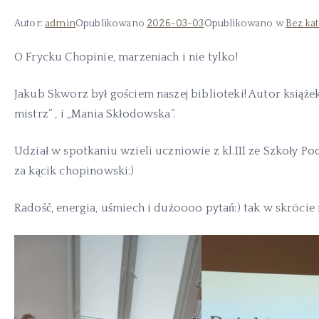
Autor:
admin
Opublikowano
2026-03-03
Opublikowano w
Bez kat
O Frycku Chopinie, marzeniach i nie tylko!
Jakub Skworz był gościem naszej biblioteki! Autor książe
mistrz” , i „Mania Skłodowska”.
Udział w spotkaniu wzieli uczniowie z kl.III ze Szkoły P
za kącik chopinowski:)
Radość, energia, uśmiech i dużoooo pytań:) tak w skrócie 