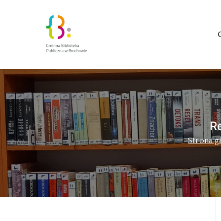
Zakra Book A
R
Strona g