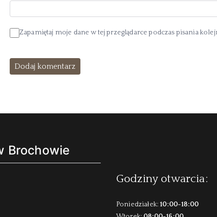
Zapamiętaj moje dane w tej przeglądarce podczas pisania kole
 w Brochowie
Godziny otwarcia:
Poniedziałek:
10:00-18:00
Wtorek:
08:00-16:00