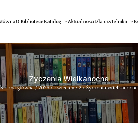
Główna
O Bibliotece
Katalog
Aktualności
Dla czytelnika
K
uthor
Życzenia Wielkanocne
Strona główna
2026
kwiecień
2
Życzenia Wielkanocne