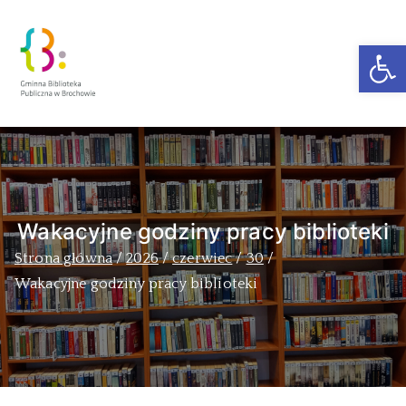
Ot
Zakra Book
Author
Wakacyjne godziny pracy biblioteki
Strona główna
2026
czerwiec
30
Wakacyjne godziny pracy biblioteki